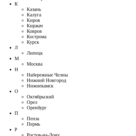
К
Казань
Калуга
Киров
Киржач
Ковров
Кострома
Курск
Л
Липецк
М
Москва
Н
Набережные Челны
Нижний Новгород
Нижнекамск
О
Октябрьский
Орел
Оренбург
П
Пенза
Пермь
Р
Ростов-на-Дону