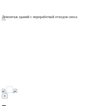
СРО И ЛИЦЕНЗИИ
Демонтаж зданий с переработкой отходов сноса
НАШИ УСЛУГИ ▾
О КОМПАНИИ
ПАРК ТЕХНИКИ
ВЫПОЛНЕННЫЕ
ЦЕНЫ
КОНТАКТЫ
РАБОТЫ
СКАЧАТЬ
ОТЗЫВЫ КЛИЕНТОВ
ВИДЕО
ПРЕЗЕНТАЦИЮ
СРО И ЛИЦЕНЗИИ
×