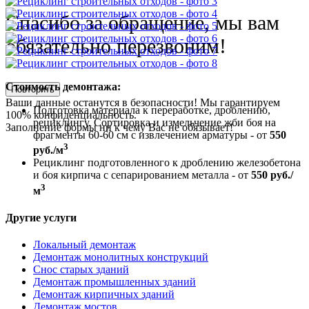
Спасибо за обращение, мы вам
обязательно перезвоним!
Стоимость демонтажа:
Повторить
Ваши данные останутся в безопасности! Мы гарантируем
Подготовка материала к переработке, дроблению,
100% конфиденциальность.
рециклингу. Сортировка и измельчение жби боя на
Заполнение формы ни к чему Вас не обязывает!
фрагменты 60-60 см с извлечением арматуры - от
550
3
руб./м
Рециклинг подготовленного к дроблению железобетона
и боя кирпича с сепарированием металла - от
550 руб./
3
м
Другие услуги
Локальный демонтаж
Демонтаж монолитных конструкций
Снос старых зданий
Демонтаж промышленных зданий
Демонтаж кирпичных зданий
Демонтаж мостов