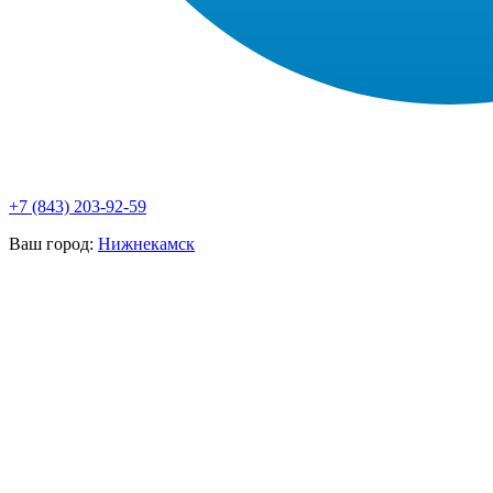
+7 (843) 203-92-59
Ваш город:
Нижнекамск
НАШИ УСЛУГИ ▾
О КОМПАНИИ
ПАРК ТЕХНИКИ
ВЫПОЛНЕННЫЕ
ЦЕНЫ
КОНТАКТЫ
РАБОТЫ
СКАЧАТЬ
ОТЗЫВЫ КЛИЕНТОВ
ВИДЕО
ПРЕЗЕНТАЦИЮ