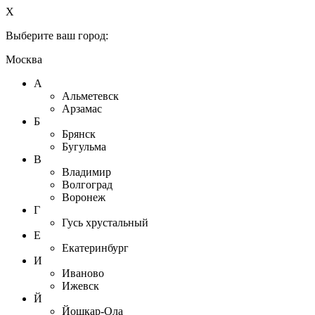
X
Выберите ваш город:
Москва
А
Альметевск
Арзамас
Б
Брянск
Бугульма
В
Владимир
Волгоград
Воронеж
Г
Гусь хрустальный
Е
Екатеринбург
И
Иваново
Ижевск
Й
Йошкар-Ола